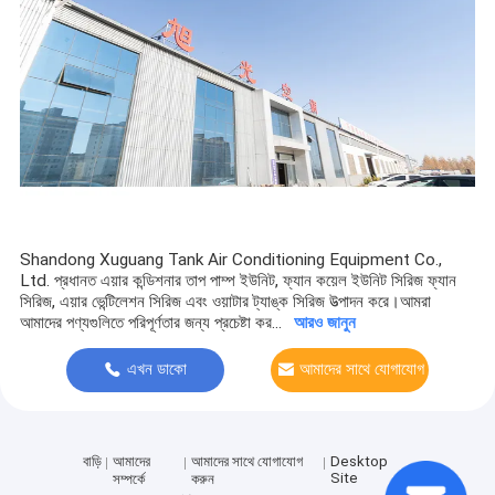
ইন্ডাস্ট্রিয়াল এয়ার হ্যান্ডলিং ইউনিট
ফ্রেশ এয়ার ভেন্টিলেটর
স্টেইনলেস স্টীল জল ট্যাংক
প্লাস্টিক জল সঞ্চয় ট্যাংক
এয়ার কুলড চিলার
Shandong Xuguang Tank Air Conditioning Equipment Co.,
Ltd. প্রধানত এয়ার কন্ডিশনার তাপ পাম্প ইউনিট, ফ্যান কয়েল ইউনিট সিরিজ ফ্যান
সিরিজ, এয়ার ভেন্টিলেশন সিরিজ এবং ওয়াটার ট্যাঙ্ক সিরিজ উত্পাদন করে।আমরা
আমাদের পণ্যগুলিতে পরিপূর্ণতার জন্য প্রচেষ্টা কর...
আরও জানুন
এখন ডাকো
আমাদের সাথে যোগাযোগ
করুন
বাড়ি
আমাদের
আমাদের সাথে যোগাযোগ
Desktop
Site
সম্পর্কে
করুন