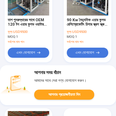
তাপ পুনরুদ্ধারের সাথে OEM
90 Kw বৈদ্যুতিক এয়ার কুলড
120 টন এয়ার কুলড ওয়াটার
রেসিপ্রোকেটিং চিলার স্ক্রল স্ক্রু
আউটডোর চিলার ইউনিট
কম্প্রেসার
মূল্য:
USD9500
মূল্য:
USD9500
MOQ:
1
MOQ:
1
সর্বশেষ দাম পান
সর্বশেষ দাম পান
এখন যোগাযোগ
এখন যোগাযোগ
আপনার সময় বাঁচান
আমাদের সাথে সেরা পণ্য যোগাযোগ করুন।
আপনার প্রয়োজনীয়তা দিন