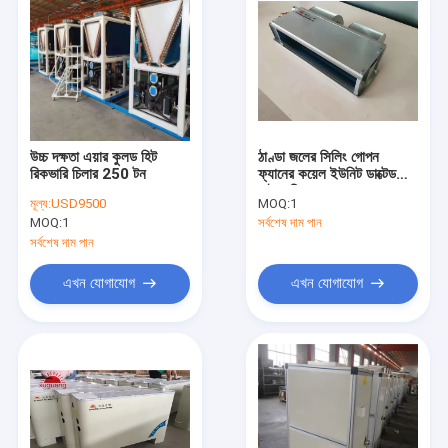
উচ্চ দক্ষতা এয়ার কুলড হিট
ঠাণ্ডা জলের সিলিং গোপন
রিকভারি চিলার 250 টন
ফ্যানের কয়েল ইউনিট ডাক্টেড
হাইড্রনিক 1200 cfm
মূল্য:
USD9500
MOQ:
1
MOQ:
1
সর্বশেষ দাম পান
সর্বশেষ দাম পান
এখন যোগাযোগ
এখন যোগাযোগ