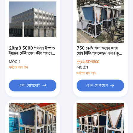
20m3 5000 গ্যালন ইস্পাত
750 কেজি গরম জলের জন্য
ট্যাঙ্ক স্টেইনলেস স্টীল প্যানেল
হোম হিটিং প্যাকেজড এয়ার কুলড
জল ট্যাঙ্ক
চিলার কনডেন্সার ইউনিট
MOQ:
1
মূল্য:
USD9500
সর্বশেষ দাম পান
MOQ:
1
সর্বশেষ দাম পান
এখন যোগাযোগ
এখন যোগাযোগ