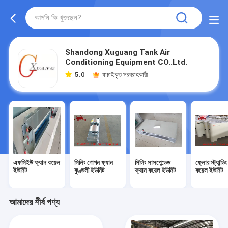
Shandong Xuguang Tank Air
Conditioning Equipment CO..Ltd.
5.0
যাচাইকৃত সরবরাহকারী
এফসিইউ ফ্যান কয়েল
সিলিং গোপন ফ্যান
সিলিং সাসপেন্ডেড
ফ্লোর স্ট্যান্ডি
ইউনিট
কুণ্ডলী ইউনিট
ফ্যান কয়েল ইউনিট
কয়েল ইউনিট
আমাদের শীর্ষ পণ্য