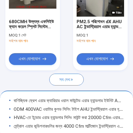
680CMH উল্লম্ব এফসিইউ
PM2.5 পরিশোধন dX AHU
ফ্যান কয়েল স্প্লিট সিস্টেম
AC ইন্ডাস্ট্রিয়াল এয়ার হ্যান্ডলিং
ইউনিট হোম কুলিং এবং গরম
ইউনিট 380v
MOQ:
1 সেট
MOQ:
1
করার জন্য
সর্বশেষ দাম পান
সর্বশেষ দাম পান
এখন যোগাযোগ
এখন যোগাযোগ
সব দেখ
বাড়ি
বাণিজ্যিক ফ্রেশ এয়ার ক্যারিয়ার ওয়াল মাউন্টেড এয়ার হ্যান্ডলার ইউনিট AHU
ODM 400VAC ওয়াটার কুলড সিলিং টাইপ AHU ইন্ডাস্ট্রিয়াল এয়ার হ্যান্ডলিং ইউনিট HVAC সিস্টেম
পণ্য
HVAC-তে ইন্ডোর এয়ার হ্যান্ডলার সিলিং মাউন্ট করা 20000 Cfm এয়ার হ্যান্ডলিং ইউনিট
আমাদের সম্পর্কে
সেন্ট্রাল এয়ার কন্ডিশনারগুলির জন্য 4000 Cfm মাল্টিজোন ইন্ডাস্ট্রিয়াল এয়ার হ্যান্ডলিং ইউনিট সিস্টেম