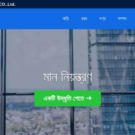
O..Ltd.
বাড়ি
ধরন
পণ্য
সম্পদ
মান নিয়ন্ত্রণ
একটি উদ্ধৃতি পেতে