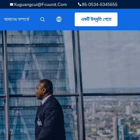
Xuguangcui@fcuunit.com
86-0534-6345655
আমাদের সম্পর্কে
একটি উদ্ধৃতি পেতে
描述