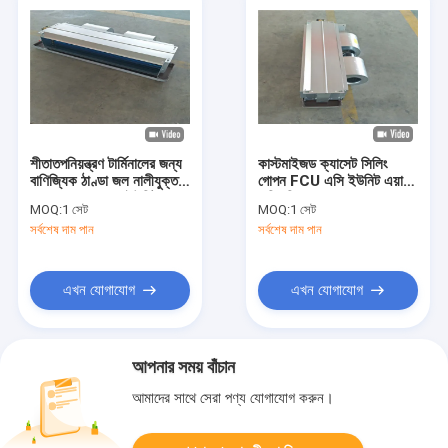
শীতাতপনিয়ন্ত্রণ টার্মিনালের জন্য
কাস্টমাইজড ক্যাসেট সিলিং
বাণিজ্যিক ঠাণ্ডা জল নালীযুক্ত
গোপন FCU এসি ইউনিট এয়ার
FCU ফ্যান কয়েল ইউনিট
কন্ডিশনিং
MOQ:
1 সেট
MOQ:
1 সেট
সর্বশেষ দাম পান
সর্বশেষ দাম পান
এখন যোগাযোগ
এখন যোগাযোগ
আপনার সময় বাঁচান
আমাদের সাথে সেরা পণ্য যোগাযোগ করুন।