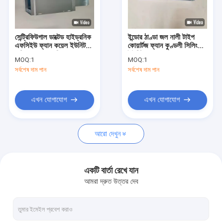
কারখানা ভ্রমণ
মান নিয়ন্ত্রণ
সেন্ট্রিফিউগাল ডাক্টেড হাইড্রনিক
ইন্ডোর ঠাণ্ডা জল নালী টাইপ
এফসিইউ ফ্যান কয়েল ইউনিট
কোয়ার্টজ ফ্যান কুণ্ডলী সিলিং
যোগাযোগ করুন
বাড়ির জন্য অনুভূমিক
ইউনিট
MOQ:
1
MOQ:
1
সর্বশেষ দাম পান
সর্বশেষ দাম পান
খবর
এখন যোগাযোগ
এখন যোগাযোগ
এফসিইউ ফ্যান কয়েল ইউনিট
আরো দেখুন
সিলিং গোপন ফ্যান কুণ্ডলী ইউনিট
সিলিং সাসপেন্ডেড ফ্যান কয়েল ইউনিট
একটি বার্তা রেখে যান
আমরা দ্রুত উত্তর দেব
ফ্লোর স্ট্যান্ডিং ফ্যান কয়েল ইউনিট
ক্যাসেট ফ্যান কয়েল ইউনিট