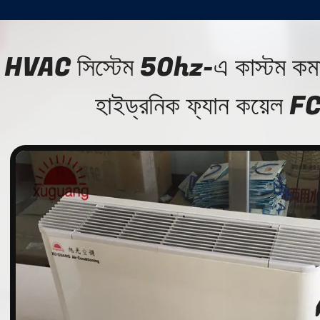
HVAC সিস্টেম 50hz-এ কাস্টম কমার্শি
হাইড্রনিক ফ্যান কয়েল F