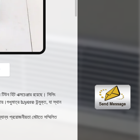
button
গ
র টিউব হিট এক্সচেঞ্জার রয়েছে। সিলিং
়।শুধুমাত্র tuyere উন্মুক্ত, যা স্থান
ান্য প্রয়োজনীয়তা মেটাতে সম্মিলিত