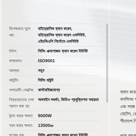
butto
বিশেষভাবে তুলে
হাইড্রোনিক ফ্যান কয়েল
,
ধরা
হাইড্রোনিক ফ্যান কয়েল এফসিইউ
,
এইচভিএসি সিস্টেমে এফসিইউ
টাইপ
সিলিং এক্সপোজড ফ্যান কয়েল ইউনিট
সাক্ষ্যদান
ISO9001
অবস্থা
নতুন
মাউন্টিং
সিলিং মাউন্ট
অপারেটিং ভোল্টেজ
কাস্টমাইজযোগ্য
ফ্যান কয়ে
কনসিলড ফ্
বিক্রয়োত্তর সেবা
অনলাইন সমর্থন, ভিডিও প্রযুক্তিগত সহায়তা
প্রদান করা হয়
এবং সহজ র
হোটেল, রে
ঠান্ডা করার ক্ষমতা
9000W
শীতাতপ নিয
গরম করার ক্ষমতা
13500w
পণ্যের নাম
সিলিং এক্সপোজড ফ্যান কয়েল ইউনিট
পণ্য ফাং