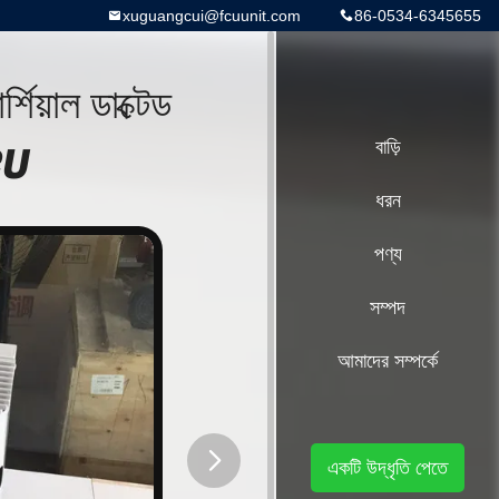
xuguangcui@fcuunit.com
86-0534-6345655
য়াল ডাক্টেড
CU
বাড়ি
ধরন
পণ্য
সম্পদ
আমাদের সম্পর্কে
একটি উদ্ধৃতি পেতে