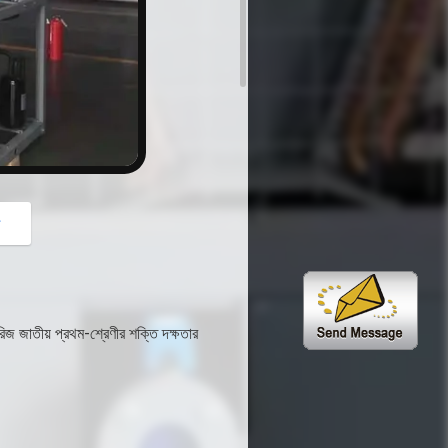
button
গ
জ জাতীয় প্রথম-শ্রেণীর শক্তি দক্ষতার 