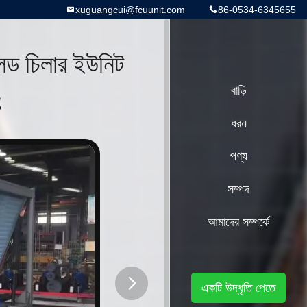
xuguangcui@fcuunit.com
86-0534-6345655
কুলড চিলার ইউনিট
a
বাড়ি
ধরন
পণ্য
সম্পদ
আমাদের সম্পর্কে
একটি উদ্ধৃতি পেতে