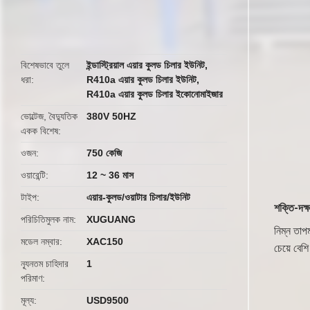
butto
বিশেষভাবে তুলে
ইন্ডাস্ট্রিয়াল এয়ার কুলড চিলার ইউনিট
,
ধরা
R410a এয়ার কুলড চিলার ইউনিট
,
R410a এয়ার কুলড চিলার ইকোনোমাইজার
ভোল্টেজ, বৈদ্যুতিক
380V 50HZ
একক বিশেষ
ওজন
750 কেজি
ওয়ারেন্টি
12 ~ 36 মাস
টাইপ
এয়ার-কুলড/ওয়াটার চিলার/ইউনিট
শক্তি-দক্
পরিচিতিমুলক নাম
XUGUANG
নিম্ন তাপ
মডেল নম্বার
XAC150
চেয়ে বেশ
ন্যূনতম চাহিদার
1
পরিমাণ
মূল্য
USD9500