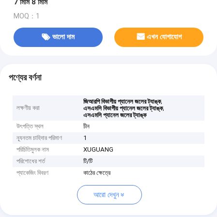
7 মিমি 8 মিমি
MOQ：1
ভালো দাম
এখন যোগাযোগ
পণ্যের বর্ণনা
,
জিআরপি বিভাগীয় প্যানেল জলের ট্যাঙ্ক
লক্ষণীয় করা
,
এসএমসি বিভাগীয় প্যানেল জলের ট্যাঙ্ক
এসএমসি প্যানেল জলের ট্যাঙ্ক
উৎপত্তি স্থল
চীন
ন্যূনতম চাহিদার পরিমাণ
1
পরিচিতিমুলক নাম
XUGUANG
পরিশোধের শর্ত
টি/টি
প্যাকেজিং বিবরণ
কাঠের ক্ষেত্রে
আরো দেখুন