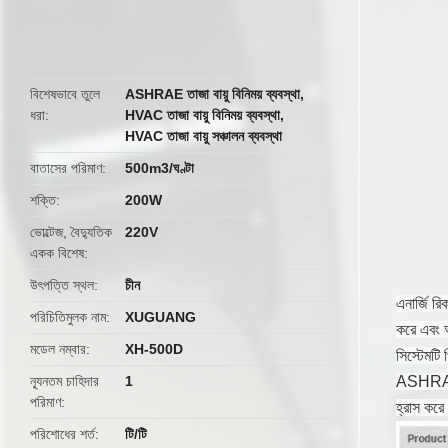
butto
বিশেষভাবে তুলে
ASHRAE তাজা বায়ু বিনিময় ব্যবস্থা
,
ধরা
HVAC তাজা বায়ু বিনিময় ব্যবস্থা
,
HVAC তাজা বায়ু সঞ্চালন ব্যবস্থা
বাতাসের পরিমাণ
500m3/ঘণ্টা
শক্তি
200W
ভোল্টেজ, বৈদ্যুতিক
220V
একক বিশেষ
উৎপত্তি স্থল
চীন
এনার্জি রি
পরিচিতিমুলক নাম
XUGUANG
করে এবং আ
মডেল নম্বার
XH-500D
সিস্টেমটি
ন্যূনতম চাহিদার
1
ASHRAE বা
পরিমাণ
হ্রাস কর
পরিশোধের শর্ত
টি/টি