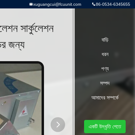
xuguangcui@fcuunit.com
86-0534-6345655
শন সার্কুলেশন
়ির জন্য
বাড়ি
ধরন
পণ্য
সম্পদ
আমাদের সম্পর্কে
একটি উদ্ধৃতি পেতে