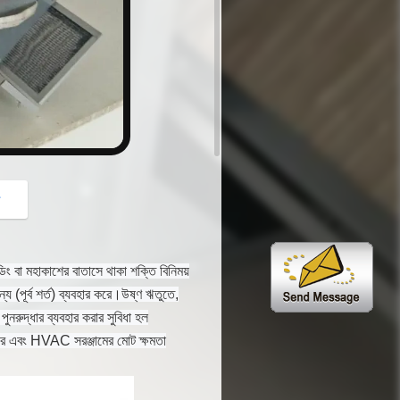
button
গ
্ডিং বা মহাকাশের বাতাসে থাকা শক্তি বিনিময়
য (পূর্ব শর্ত) ব্যবহার করে।উষ্ণ ঋতুতে,
ুনরুদ্ধার ব্যবহার করার সুবিধা হল
করে এবং HVAC সরঞ্জামের মোট ক্ষমতা