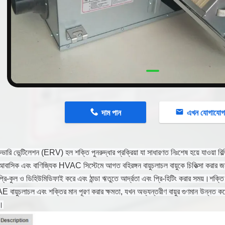
n
দাম পান
এখন যোগাযো
কভারি ভেন্টিলেশন (ERV) হল শক্তি পুনরুদ্ধার প্রক্রিয়া যা সাধারণত নিঃশেষ হয়ে যাওয়া বিল
বাসিক এবং বাণিজ্যিক HVAC সিস্টেমে আগত বহিরঙ্গন বায়ুচলাচল বায়ুকে চিকিত্সা করার জন্
 প্রি-কুল ও ডিহিউমিডিফাই করে এবং ঠান্ডা ঋতুতে আর্দ্রতা এবং প্রি-হিটিং করার সময়।শক্তি প
য়ুচলাচল এবং শক্তির মান পূরণ করার ক্ষমতা, যখন অভ্যন্তরীণ বায়ুর গুণমান উন্নত 
ে।