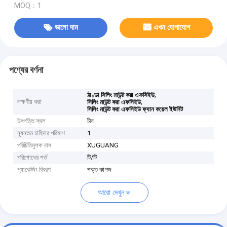
MOQ：1
ভালো দাম
এখন যোগাযোগ
পণ্যের বর্ণনা
,
ঠাণ্ডা সিলিং মাউন্ট করা এফসিইউ
লক্ষণীয় করা
,
সিলিং মাউন্ট করা এফসিইউ
সিলিং মাউন্ট করা এফসিইউ ফ্যান কয়েল ইউনিট
উৎপত্তি স্থল
চীন
ন্যূনতম চাহিদার পরিমাণ
1
পরিচিতিমুলক নাম
XUGUANG
পরিশোধের শর্ত
টি/টি
প্যাকেজিং বিবরণ
শক্ত কাগজ
আরো দেখুন