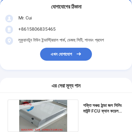
যোগাযোগের ঠিকানা
Mr. Cui
+8615806835465
লুকুয়ানটুন টাউন ইন্ডাস্ট্রিয়াল পার্ক, ডেজহু সিটি, শানডং প্রদেশ
এখন যোগাযোগ
এর সেরা মূল্য পান
শক্তি সঞ্চয় ঠান্ডা জল সিলিং
মাউন্ট FCU ফ্যান কয়েল
ইউনিট সিস্টেম