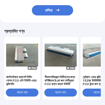
চালিয়ে
প্রস্তাবিত পণ্য
কাস্টমাইজড ক্যাসেট সিলিং
শীতাতপনিয়ন্ত্রণ টার্মিনালের জন্য
সেন্ট্রাল এয়ার কন্ডিশন
গোপন FCU এসি ইউনিট এয়ার
বাণিজ্যিক ঠাণ্ডা জল নালীযুক্ত
152W ডিহিউমিডিফি
কন্ডিশনিং
FCU ফ্যান কয়েল ইউনিট
FCU ঠান্ডা জল ফ্যান 
ইউনিট
ভালো দাম
ভালো দাম
ভালো দাম