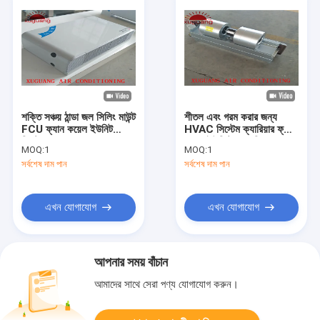
শক্তি সঞ্চয় ঠান্ডা জল সিলিং মাউন্ট
শীতল এবং গরম করার জন্য
FCU ফ্যান কয়েল ইউনিট
HVAC সিস্টেম ক্যারিয়ার ফ্যান
সিস্টেম
কয়েল ইউনিটে অনুভূমিক
MOQ:
1
MOQ:
1
হাইড্রনিক FCU
সর্বশেষ দাম পান
সর্বশেষ দাম পান
এখন যোগাযোগ
এখন যোগাযোগ
আপনার সময় বাঁচান
আমাদের সাথে সেরা পণ্য যোগাযোগ করুন।