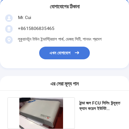
যোগাযোগের ঠিকানা
Mr. Cui
+8615806835465
লুকুয়ানটুন টাউন ইন্ডাস্ট্রিয়াল পার্ক, ডেজহু সিটি, শানডং প্রদেশ
এখন যোগাযোগ
এর সেরা মূল্য পান
ঠান্ডা জল FCU সিলিং উন্মুক্ত
ফ্যান কয়েল ইউনিট
শীতাতপনিয়ন্ত্রণ সিস্টেম