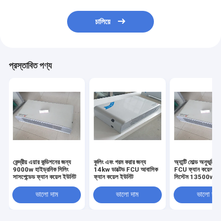
চালিয়ে
প্রস্তাবিত পণ্য
কেন্দ্রীয় এয়ার কন্ডিশনের জন্য
কুলিং এবং গরম করার জন্য
অ্যান্টি মোল্ড অনুভূমিক 
9000w হাইড্রনিক সিলিং
14kw ডাক্টেড FCU আবাসিক
FCU ফ্যান কয়েল গর
সাসপেন্ডেড ফ্যান কয়েল ইউনিট
ফ্যান কয়েল ইউনিট
সিস্টেম 13500w
ভালো দাম
ভালো দাম
ভালো দাম