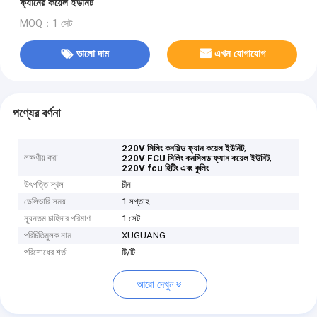
ফ্যানের কয়েল ইউনিট
MOQ：1 সেট
ভালো দাম
এখন যোগাযোগ
পণ্যের বর্ণনা
,
220V সিলিং কনসিল্ড ফ্যান কয়েল ইউনিট
লক্ষণীয় করা
,
220V FCU সিলিং কনসিলড ফ্যান কয়েল ইউনিট
220V fcu হিটিং এবং কুলিং
উৎপত্তি স্থল
চীন
ডেলিভারি সময়
1 সপ্তাহ
ন্যূনতম চাহিদার পরিমাণ
1 সেট
পরিচিতিমুলক নাম
XUGUANG
পরিশোধের শর্ত
টি/টি
আরো দেখুন