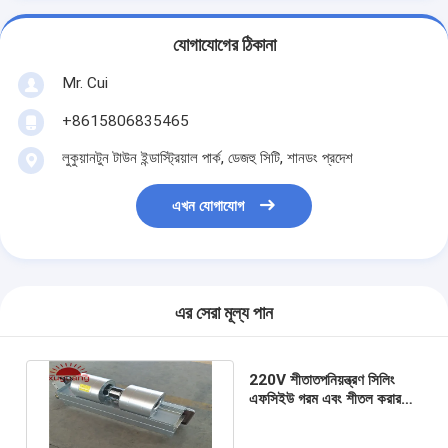
যোগাযোগের ঠিকানা
Mr. Cui
+8615806835465
লুকুয়ানটুন টাউন ইন্ডাস্ট্রিয়াল পার্ক, ডেজহু সিটি, শানডং প্রদেশ
এখন যোগাযোগ
এর সেরা মূল্য পান
220V শীতাতপনিয়ন্ত্রণ সিলিং
এফসিইউ গরম এবং শীতল করার
জন্য গোপন ফ্যানের কয়েল ইউনিট