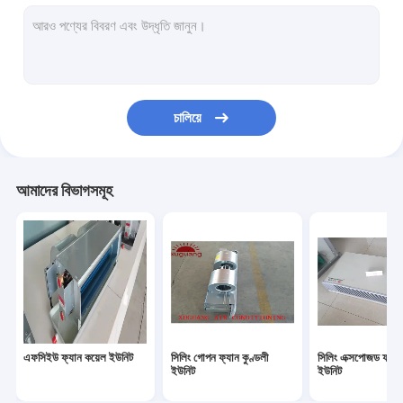
বায়ু হ্যান্ডলিং ইউনিট
ফ্রেশ এয়ার ভেন্টিলেটর
স্টেইনলেস স্টীল জল ট্যাংক
চালিয়ে
এফআরপি / জিআরপি জলের ট্যাঙ্ক
এয়ার কুলড চিলার
আমাদের বিভাগসমূহ
এফসিইউ ফ্যান কয়েল ইউনিট
সিলিং গোপন ফ্যান কুণ্ডলী
সিলিং এক্সপোজড ফ্যান
ইউনিট
ইউনিট