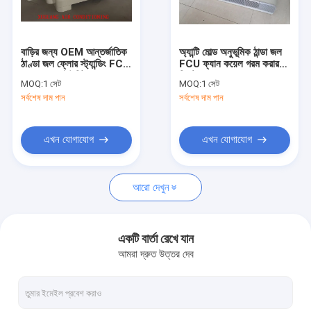
কারখানা ভ্রমণ
মান নিয়ন্ত্রণ
বাড়ির জন্য OEM আন্তর্জাতিক
অ্যান্টি মোল্ড অনুভূমিক ঠান্ডা জল
ঠাণ্ডা জল ফ্লোর স্ট্যান্ডিং FCU
FCU ফ্যান কয়েল গরম করার
যোগাযোগ করুন
ফ্যান কয়েল ইউনিট
সিস্টেম 13500w
MOQ:
1 সেট
MOQ:
1 সেট
সর্বশেষ দাম পান
সর্বশেষ দাম পান
খবর
এখন যোগাযোগ
এখন যোগাযোগ
এফসিইউ ফ্যান কয়েল ইউনিট
আরো দেখুন
সিলিং গোপন ফ্যান কুণ্ডলী ইউনিট
সিলিং এক্সপোজড ফ্যান কয়েল ইউনিট
একটি বার্তা রেখে যান
আমরা দ্রুত উত্তর দেব
ফ্লোর স্ট্যান্ডিং ফ্যান কয়েল ইউনিট
ক্যাসেট ফ্যান কয়েল ইউনিট