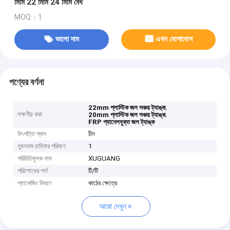
মিমি 22 মিমি 24 মিমি বেধ
MOQ：1
ভালো দাম
এখন যোগাযোগ
পণ্যের বর্ণনা
,
22mm প্লাস্টিক জল সঞ্চয় ট্যাঙ্ক
লক্ষণীয় করা
,
20mm প্লাস্টিক জল সঞ্চয় ট্যাঙ্ক
FRP প্যানেলযুক্ত জল ট্যাঙ্ক
উৎপত্তি স্থল
চীন
ন্যূনতম চাহিদার পরিমাণ
1
পরিচিতিমুলক নাম
XUGUANG
পরিশোধের শর্ত
টি/টি
প্যাকেজিং বিবরণ
কাঠের ক্ষেত্রে
আরো দেখুন