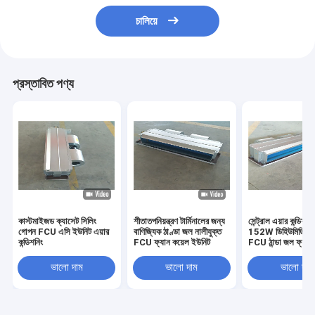
চালিয়ে
প্রস্তাবিত পণ্য
কাস্টমাইজড ক্যাসেট সিলিং
শীতাতপনিয়ন্ত্রণ টার্মিনালের জন্য
সেন্ট্রাল এয়ার কন্ডিশন
গোপন FCU এসি ইউনিট এয়ার
বাণিজ্যিক ঠাণ্ডা জল নালীযুক্ত
152W ডিহিউমিডিফি
কন্ডিশনিং
FCU ফ্যান কয়েল ইউনিট
FCU ঠান্ডা জল ফ্যান 
ইউনিট
ভালো দাম
ভালো দাম
ভালো দাম