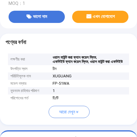
MOQ：1
ভালো দাম
এখন যোগাযোগ
পণ্যের বর্ণনা
,
ওয়াল মাউন্ট করা ফ্যান কয়েল স্লিম
লক্ষণীয় করা
,
এফসিইউ ফ্যান কয়েল স্লিম
ওয়াল মাউন্ট করা এফসিইউ
উৎপত্তি স্থল
চীন
পরিচিতিমুলক নাম
XUGUANG
মডেল নম্বার
FP-51WA
ন্যূনতম চাহিদার পরিমাণ
1
পরিশোধের শর্ত
টি/টি
আরো দেখুন