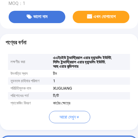
MOQ：1
ভালো দাম
এখন যোগাযোগ
পণ্যের বর্ণনা
,
এএইচইউ ইন্ডাস্ট্রিয়াল এয়ার হ্যান্ডলিং ইউনিট
লক্ষণীয় করা
,
সিলিং ইন্ডাস্ট্রিয়াল এয়ার হ্যান্ডলিং ইউনিট
আহু এয়ার কন্ডিশনার
উৎপত্তি স্থল
চীন
ন্যূনতম চাহিদার পরিমাণ
1
পরিচিতিমুলক নাম
XUGUANG
পরিশোধের শর্ত
টি/টি
প্যাকেজিং বিবরণ
কাঠের ক্ষেত্রে
আরো দেখুন