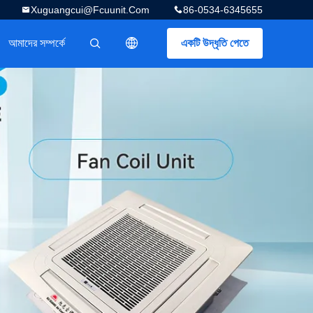
Xuguangcui@fcuunit.com
86-0534-6345655
আমাদের সম্পর্কে
একটি উদ্ধৃতি পেতে
描述