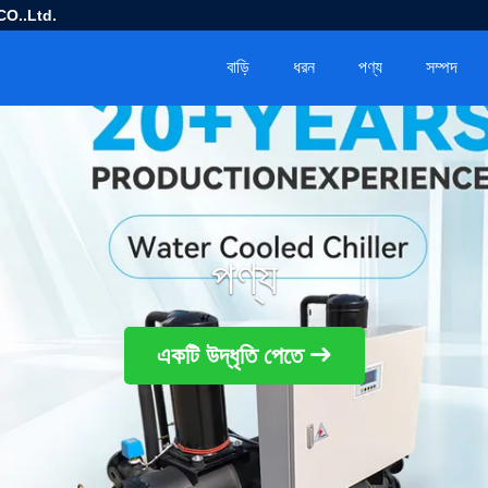
O..Ltd.
বাড়ি
ধরন
পণ্য
সম্পদ
পণ্য
একটি উদ্ধৃতি পেতে