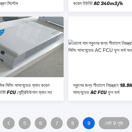
্ত্রণ সিস্টেম
কয়েল ইউনিট AC 340m3/h
মিক সিলিং সাসপেন্ডেড ফ্যান কয়েল
স্কুলের জন্য শীতাতপ নিয়ন্ত্রনে 18.
উনিট FCU সেন্ট্রিফিউগাল ফ্যান সহ
সাসপেন্ডেড AC FCU ফুল ফর্ম
5
6
7
8
9
মোট 9 পৃষ্ঠা