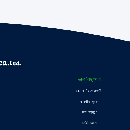
O..Ltd.
দ্রুত লিঙ্কগুলি
কোম্পানির প্রোফাইল
কারখানা ভ্রমণ
মান নিয়ন্ত্রণ
সাইট ম্যাপ