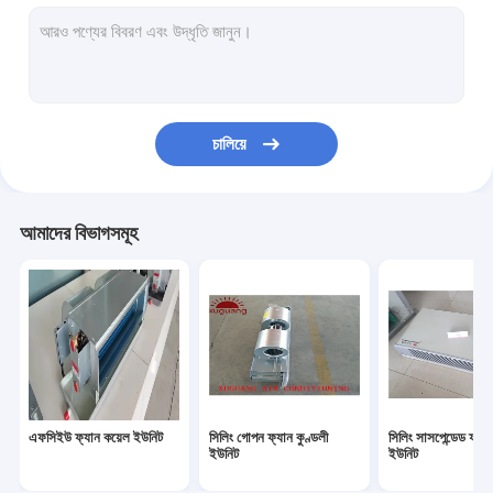
ইন্ডাস্ট্রিয়াল এয়ার হ্যান্ডলিং ইউনিট
ফ্রেশ এয়ার ভেন্টিলেটর
স্টেইনলেস স্টীল জল ট্যাংক
চালিয়ে
প্লাস্টিক জল সঞ্চয় ট্যাংক
এয়ার কুলড চিলার
আমাদের বিভাগসমূহ
এফসিইউ ফ্যান কয়েল ইউনিট
সিলিং গোপন ফ্যান কুণ্ডলী
সিলিং সাসপেন্ডেড ফ্যা
ইউনিট
ইউনিট