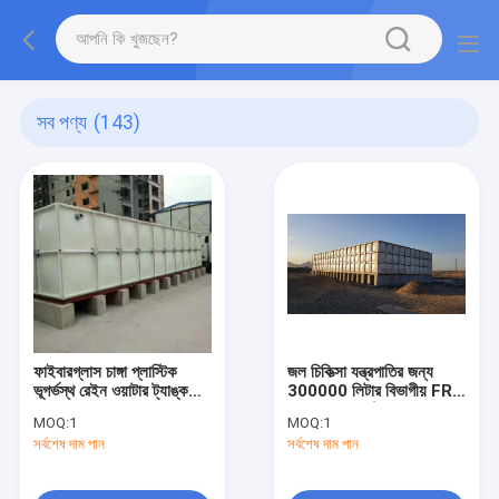
সব পণ্য
(143)
ফাইবারগ্লাস চাঙ্গা প্লাস্টিক
জল চিকিত্সা যন্ত্রপাতির জন্য
ভূগর্ভস্থ রেইন ওয়াটার ট্যাঙ্ক
300000 লিটার বিভাগীয় FRP
5000l
SMC প্যানেল ট্যাঙ্ক
MOQ:
1
MOQ:
1
সর্বশেষ দাম পান
সর্বশেষ দাম পান