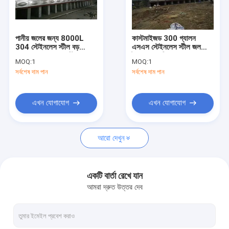
কারখানা ভ্রমণ
মান নিয়ন্ত্রণ
পানীয় জলের জন্য 8000L
কাস্টমাইজড 300 গ্যালন
304 স্টেইনলেস স্টীল বড়
এসএস স্টেইনলেস স্টীল জল
যোগাযোগ করুন
আয়তক্ষেত্রাকার Ss স্টিলের
ট্যাঙ্ক তাপ নিরোধক
MOQ:
1
MOQ:
1
জলের ট্যাঙ্কগুলি
সর্বশেষ দাম পান
সর্বশেষ দাম পান
খবর
এখন যোগাযোগ
এখন যোগাযোগ
এফসিইউ ফ্যান কয়েল ইউনিট
আরো দেখুন
সিলিং গোপন ফ্যান কুণ্ডলী ইউনিট
সিলিং সাসপেন্ডেড ফ্যান কয়েল ইউনিট
একটি বার্তা রেখে যান
আমরা দ্রুত উত্তর দেব
ফ্লোর স্ট্যান্ডিং ফ্যান কয়েল ইউনিট
ক্যাসেট ফ্যান কয়েল ইউনিট