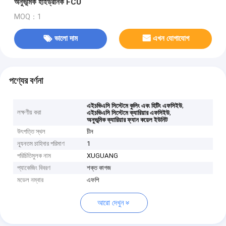
অনুভূমিক হাইড্রনিক FCU
MOQ：1
ভালো দাম
এখন যোগাযোগ
পণ্যের বর্ণনা
,
এইচভিএসি সিস্টেমে কুলিং এবং হিটিং এফসিইউ
লক্ষণীয় করা
,
এইচভিএসি সিস্টেমে ক্যারিয়ার এফসিইউ
অনুভূমিক ক্যারিয়ার ফ্যান কয়েল ইউনিট
উৎপত্তি স্থল
চীন
ন্যূনতম চাহিদার পরিমাণ
1
পরিচিতিমুলক নাম
XUGUANG
প্যাকেজিং বিবরণ
শক্ত কাগজ
মডেল নম্বার
এফপি
আরো দেখুন