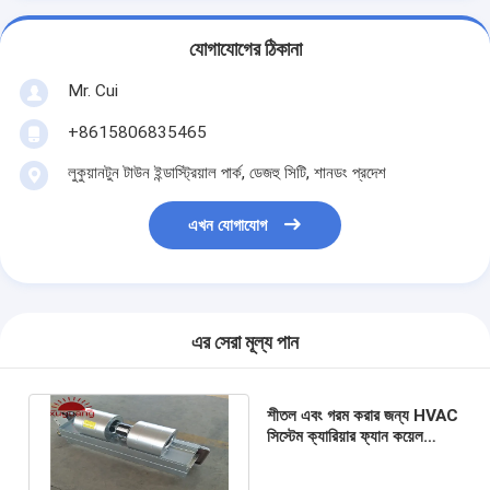
যোগাযোগের ঠিকানা
Mr. Cui
+8615806835465
লুকুয়ানটুন টাউন ইন্ডাস্ট্রিয়াল পার্ক, ডেজহু সিটি, শানডং প্রদেশ
এখন যোগাযোগ
এর সেরা মূল্য পান
শীতল এবং গরম করার জন্য HVAC
সিস্টেম ক্যারিয়ার ফ্যান কয়েল
ইউনিটে অনুভূমিক হাইড্রনিক FCU