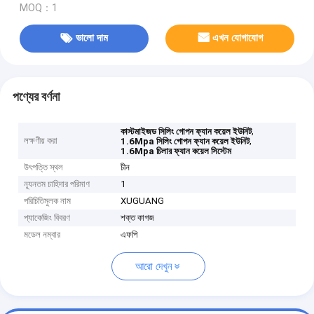
MOQ：1
ভালো দাম
এখন যোগাযোগ
পণ্যের বর্ণনা
,
কাস্টমাইজড সিলিং গোপন ফ্যান কয়েল ইউনিট
লক্ষণীয় করা
,
1.6Mpa সিলিং গোপন ফ্যান কয়েল ইউনিট
1.6Mpa চিলার ফ্যান কয়েল সিস্টেম
উৎপত্তি স্থল
চীন
ন্যূনতম চাহিদার পরিমাণ
1
পরিচিতিমুলক নাম
XUGUANG
প্যাকেজিং বিবরণ
শক্ত কাগজ
মডেল নম্বার
এফপি
আরো দেখুন