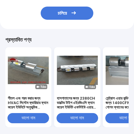
চালিয়ে
প্রস্তাবিত পণ্য
শীতল এবং গরম করার জন্য
হাসপাতালের জন্য 2380CH
সেন্ট্রাল এয়ার কন্ডিশনি
HVAC সিস্টেম ক্যারিয়ার ফ্যান
ডাক্টেড টাইপ এইচভিএসি ফ্যান
জন্য 1400CFM জলে
কয়েল ইউনিটে অনুভূমিক
কয়েল ইউনিট এফসিইউ এয়ার
গোপন ফ্যানের কয়েল 
হাইড্রনিক FCU
কন্ডিশনার সিস্টেম
ভালো দাম
ভালো দাম
ভালো দাম