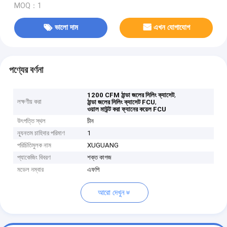
MOQ：1
ভালো দাম
এখন যোগাযোগ
পণ্যের বর্ণনা
,
1200 CFM ঠান্ডা জলের সিলিং ক্যাসেট
লক্ষণীয় করা
,
ঠান্ডা জলের সিলিং ক্যাসেট FCU
ওয়াল মাউন্ট করা ফ্যানের কয়েল FCU
উৎপত্তি স্থল
চীন
ন্যূনতম চাহিদার পরিমাণ
1
পরিচিতিমুলক নাম
XUGUANG
প্যাকেজিং বিবরণ
শক্ত কাগজ
মডেল নম্বার
এফপি
আরো দেখুন