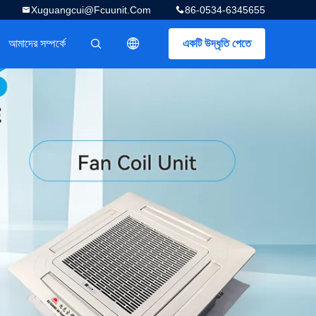
Xuguangcui@fcuunit.com
86-0534-6345655
আমাদের সম্পর্কে
একটি উদ্ধৃতি পেতে
描述