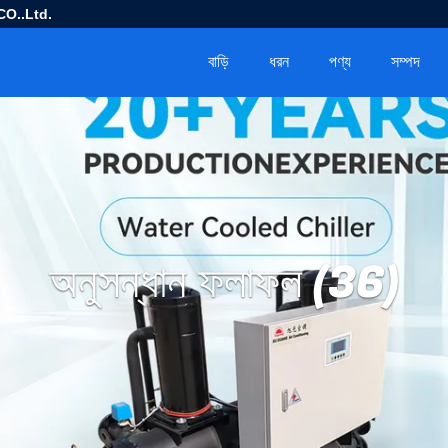
O..Ltd.
বাড়ি
ধরন
পণ্য
সম্পদ
অনুসন্ধান ফলাফল (36)