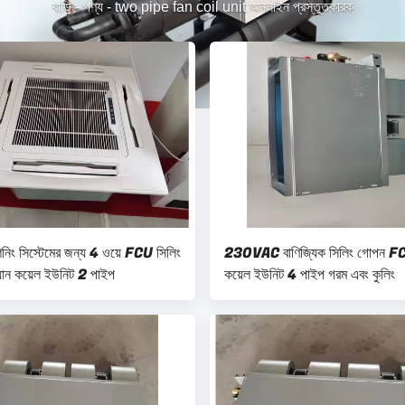
বাড়ি
-
পণ্য
-
two pipe fan coil unit অনলাইন প্রস্তুতকারক
িশনিং সিস্টেমের জন্য 4 ওয়ে FCU সিলিং
230VAC বাণিজ্যিক সিলিং গোপন FC
্যান কয়েল ইউনিট 2 পাইপ
কয়েল ইউনিট 4 পাইপ গরম এবং কুলিং