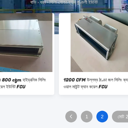
বাড়ি
-
ধরন
-
সিলিং গোপন ফ্যান কুণ্ডলী ইউনিট
ে 800 cfm হাইড্রনিক সিলিং
1200 CFM উল্লম্ব ঠাণ্ডা জল সিলিং ক্য
 কয়েল ইউনিট FCU
ওয়াল মাউন্ট ফ্যান কয়েল FCU
1
2
মোট 2 