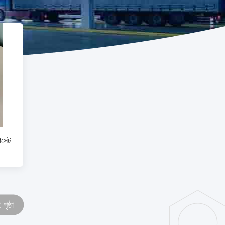
াসেট
পৃষ্ঠা