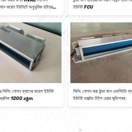
গরম করার জন্য HVAC সিস্টেম
ঠান্ডা জল হাইড্রনিক ওয়াল মাউন্ট ফ্যান 
 ফ্যান কয়েল ইউনিটে অনুভূমিক হাইড্রনিক
ইউনিট FCU
ের সিলিং গোপন ফ্যানের কয়েল ইউনিট
সিলিং গোপন করা ঠান্ডা জল এফসিইউ ফ্য
হাইড্রনিক 1200 cfm
ইউনিট ডাক্টেড টাইপ এয়ার কন্ডিশনার