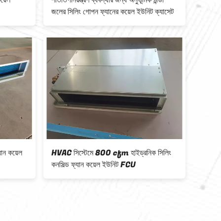
কয়েল
শীতাতপনিয়ন্ত্রণ ব্যবস্থার জন্য অনুভূমিক ঠান্ডা
এইচভিএস
জলের সিলিং গোপন ফ্যানের কয়েল ইউনিট ক্যাসেট
কনসিল্ড
ান কয়েল
HVAC সিস্টেমে 800 cfm হাইড্রনিক সিলিং
12.6KW
কনসিল্ড ফ্যান কয়েল ইউনিট FCU
ইউনিট F