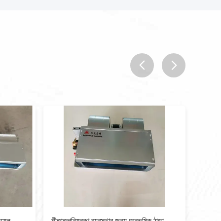
prev
next