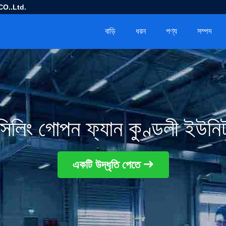
O..Ltd.
বাড়ি
ধরন
পণ্য
সম্পদ
সিলিং গোপন ফ্যান কুণ্ডলী ইউনি
একটি উদ্ধৃতি পেতে