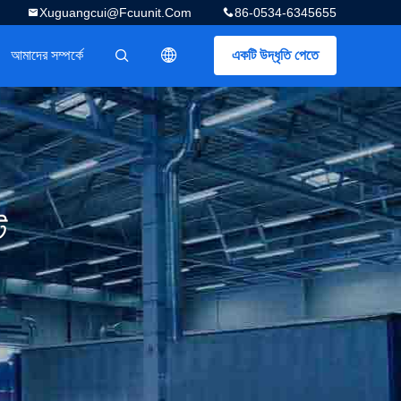
Xuguangcui@fcuunit.com
86-0534-6345655
আমাদের সম্পর্কে
একটি উদ্ধৃতি পেতে
描述
ট